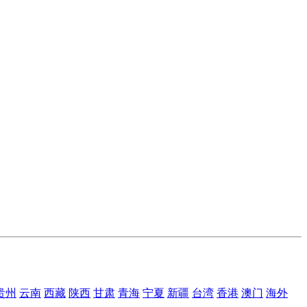
贵州
云南
西藏
陕西
甘肃
青海
宁夏
新疆
台湾
香港
澳门
海外