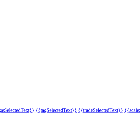
eSelectedText}}
{{tagSelectedText}}
{{tradeSelectedText}}
{{scale