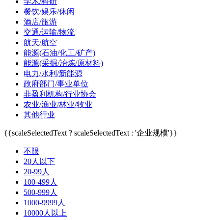
学术/科研
餐饮/娱乐/休闲
酒店/旅游
交通/运输/物流
航天/航空
能源(石油/化工/矿产)
能源(采掘/冶炼/原材料)
电力/水利/新能源
政府部门/事业单位
非盈利机构/行业协会
农业/渔业/林业/牧业
其他行业
{{scaleSelectedText ? scaleSelectedText : '企业规模'}}
不限
20人以下
20-99人
100-499人
500-999人
1000-9999人
10000人以上