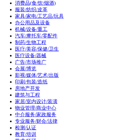
消费品(食/饮/烟酒)
服装/纺织/皮革
家具/家电/工艺品/玩具
办公用品及设备
机械/设备/重工
汽车/摩托车/零配件
制药/生物工程
医疗/美容/保健/卫生
医疗设备/器械
广告/市场推广
会展/博览
影视/媒体/艺术/出版
印刷/包装/造纸
房地产开发
建筑与工程
家居/室内设计/装潢
物业管理/商业中心
中介服务/家政服务
专业服务/财会/法律
检测/认证
教育/培训