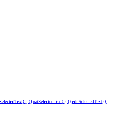
SelectedText}}
{{natSelectedText}}
{{eduSelectedText}}