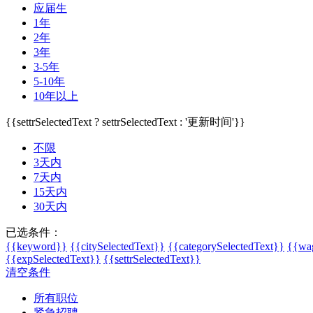
应届生
1年
2年
3年
3-5年
5-10年
10年以上
{{settrSelectedText ? settrSelectedText : '更新时间'}}
不限
3天内
7天内
15天内
30天内
已选条件：
{{keyword}}
{{citySelectedText}}
{{categorySelectedText}}
{{wag
{{expSelectedText}}
{{settrSelectedText}}
清空条件
所有职位
紧急招聘