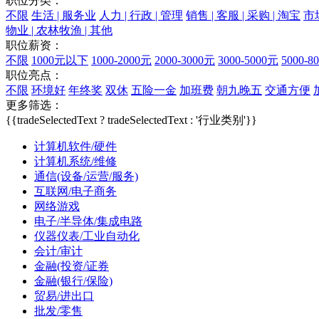
职位分类：
不限
生活 | 服务业
人力 | 行政 | 管理
销售 | 客服 | 采购 | 淘宝
市场
物业 | 农林牧渔 | 其他
职位薪资：
不限
1000元以下
1000-2000元
2000-3000元
3000-5000元
5000-8
职位亮点：
不限
环境好
年终奖
双休
五险一金
加班费
朝九晚五
交通方便
更多筛选：
{{tradeSelectedText ? tradeSelectedText : '行业类别'}}
计算机软件/硬件
计算机系统/维修
通信(设备/运营/服务)
互联网/电子商务
网络游戏
电子/半导体/集成电路
仪器仪表/工业自动化
会计/审计
金融(投资/证券
金融(银行/保险)
贸易/进出口
批发/零售