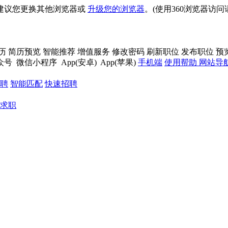
建议您更换其他浏览器或
升级您的浏览器
。(使用360浏览器访
历
简历预览
智能推荐
增值服务
修改密码
刷新职位
发布职位
预
众号
微信小程序
App(安卓)
App(苹果)
手机端
使用帮助
网站导
聘
智能匹配
快速招聘
求职