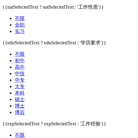
{{natSelectedText ? natSelectedText : '工作性质'}}
不限
全职
实习
{{eduSelectedText ? eduSelectedText : '学历要求'}}
不限
初中
高中
中技
中专
大专
本科
硕士
博士
博后
{{expSelectedText ? expSelectedText : '工作经验'}}
不限