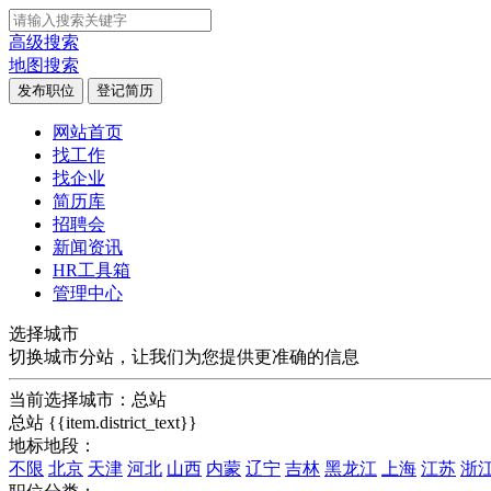
高级搜索
地图搜索
发布职位
登记简历
网站首页
找工作
找企业
简历库
招聘会
新闻资讯
HR工具箱
管理中心
选择城市
切换城市分站，让我们为您提供更准确的信息
当前选择城市：
总站
总站
{{item.district_text}}
地标地段：
不限
北京
天津
河北
山西
内蒙
辽宁
吉林
黑龙江
上海
江苏
浙