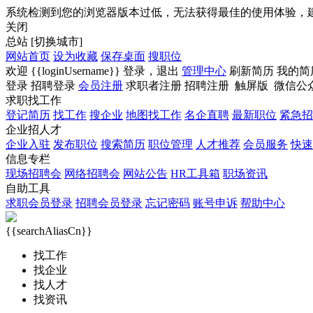
系统检测到您的浏览器版本过低，无法获得最佳的使用体验，
关闭
总站
[切换城市]
网站首页
设为收藏
保存桌面
搜职位
欢迎
{{loginUsername}}
登录，
退出
管理中心
刷新简历
我的简
登录
招聘登录
会员注册
求职者注册
招聘注册
触屏版
微信公
求职找工作
登记简历
找工作
搜企业
地图找工作
名企直聘
最新职位
紧急招
企业招人才
企业入驻
发布职位
搜索简历
职位管理
人才推荐
会员服务
快速
信息专栏
现场招聘会
网络招聘会
网站公告
HR工具箱
职场资讯
自助工具
求职会员登录
招聘会员登录
忘记密码
账号申诉
帮助中心
{{searchAliasCn}}
找工作
找企业
找人才
找资讯