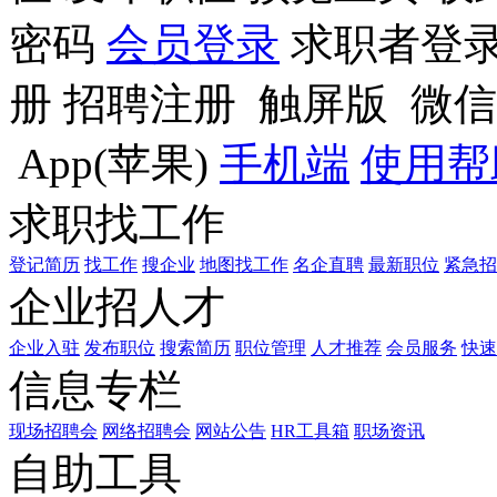
密码
会员登录
求职者登
册
招聘注册
触屏版
微信
App(苹果)
手机端
使用
求职找工作
登记简历
找工作
搜企业
地图找工作
名企直聘
最新职位
紧急招
企业招人才
企业入驻
发布职位
搜索简历
职位管理
人才推荐
会员服务
快速
信息专栏
现场招聘会
网络招聘会
网站公告
HR工具箱
职场资讯
自助工具