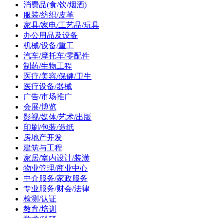
消费品(食/饮/烟酒)
服装/纺织/皮革
家具/家电/工艺品/玩具
办公用品及设备
机械/设备/重工
汽车/摩托车/零配件
制药/生物工程
医疗/美容/保健/卫生
医疗设备/器械
广告/市场推广
会展/博览
影视/媒体/艺术/出版
印刷/包装/造纸
房地产开发
建筑与工程
家居/室内设计/装潢
物业管理/商业中心
中介服务/家政服务
专业服务/财会/法律
检测/认证
教育/培训