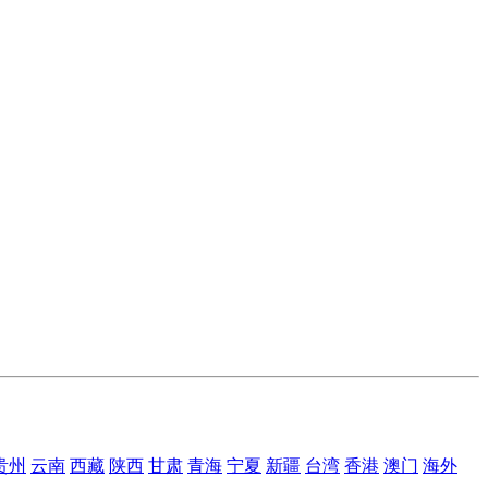
贵州
云南
西藏
陕西
甘肃
青海
宁夏
新疆
台湾
香港
澳门
海外