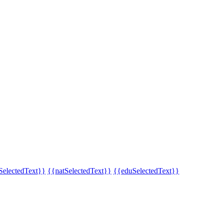
SelectedText}}
{{natSelectedText}}
{{eduSelectedText}}