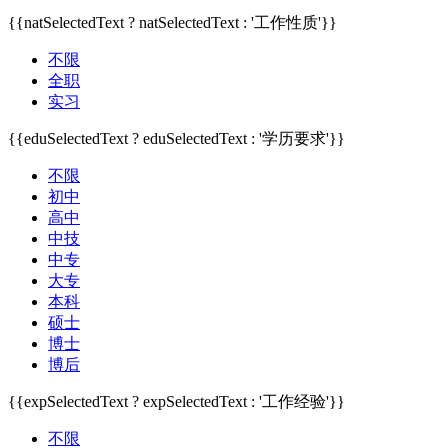
{{natSelectedText ? natSelectedText : '工作性质'}}
不限
全职
实习
{{eduSelectedText ? eduSelectedText : '学历要求'}}
不限
初中
高中
中技
中专
大专
本科
硕士
博士
博后
{{expSelectedText ? expSelectedText : '工作经验'}}
不限