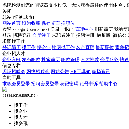
系统检测到您的浏览器版本过低，无法获得最佳的使用体验，
关闭
总站
[切换城市]
网站首页
设为收藏
保存桌面
搜职位
欢迎
{{loginUsername}}
登录，
退出
管理中心
刷新简历
我的简
登录
招聘登录
会员注册
求职者注册
招聘注册
触屏版
微信公
求职找工作
登记简历
找工作
搜企业
地图找工作
名企直聘
最新职位
紧急招
企业招人才
企业入驻
发布职位
搜索简历
职位管理
人才推荐
会员服务
快速
信息专栏
现场招聘会
网络招聘会
网站公告
HR工具箱
职场资讯
自助工具
求职会员登录
招聘会员登录
忘记密码
账号申诉
帮助中心
{{searchAliasCn}}
找工作
找企业
找人才
找资讯