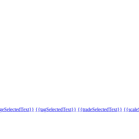
eSelectedText}}
{{tagSelectedText}}
{{tradeSelectedText}}
{{scale