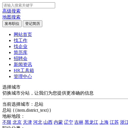
高级搜索
地图搜索
发布职位
登记简历
网站首页
找工作
找企业
简历库
招聘会
新闻资讯
HR工具箱
管理中心
选择城市
切换城市分站，让我们为您提供更准确的信息
当前选择城市：
总站
总站
{{item.district_text}}
地标地段：
不限
北京
天津
河北
山西
内蒙
辽宁
吉林
黑龙江
上海
江苏
浙