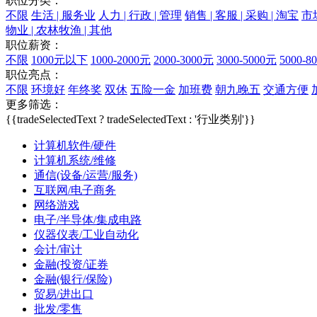
职位分类：
不限
生活 | 服务业
人力 | 行政 | 管理
销售 | 客服 | 采购 | 淘宝
市场
物业 | 农林牧渔 | 其他
职位薪资：
不限
1000元以下
1000-2000元
2000-3000元
3000-5000元
5000-8
职位亮点：
不限
环境好
年终奖
双休
五险一金
加班费
朝九晚五
交通方便
更多筛选：
{{tradeSelectedText ? tradeSelectedText : '行业类别'}}
计算机软件/硬件
计算机系统/维修
通信(设备/运营/服务)
互联网/电子商务
网络游戏
电子/半导体/集成电路
仪器仪表/工业自动化
会计/审计
金融(投资/证券
金融(银行/保险)
贸易/进出口
批发/零售