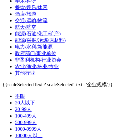
学术/科研
餐饮/娱乐/休闲
酒店/旅游
交通/运输/物流
航天/航空
能源(石油/化工/矿产)
能源(采掘/冶炼/原材料)
电力/水利/新能源
政府部门/事业单位
非盈利机构/行业协会
农业/渔业/林业/牧业
其他行业
{{scaleSelectedText ? scaleSelectedText : '企业规模'}}
不限
20人以下
20-99人
100-499人
500-999人
1000-9999人
10000人以上