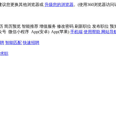
建议您更换其他浏览器或
升级您的浏览器
。(使用360浏览器访
历
简历预览
智能推荐
增值服务
修改密码
刷新职位
发布职位
预
众号
微信小程序
App(安卓)
App(苹果)
手机端
使用帮助
网站导
聘
智能匹配
快速招聘
求职