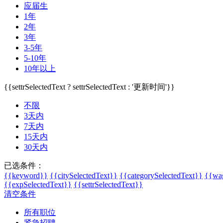
应届生
1年
2年
3年
3-5年
5-10年
10年以上
{{settrSelectedText ? settrSelectedText : '更新时间'}}
不限
3天内
7天内
15天内
30天内
已选条件：
{{keyword}}
{{citySelectedText}}
{{categorySelectedText}}
{{wag
{{expSelectedText}}
{{settrSelectedText}}
清空条件
所有职位
紧急招聘