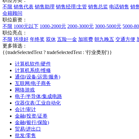
职位分类：
不限
销售代表
销售助理
销售经理/主管
销售总监
电话销售
销
会籍顾问
职位薪资：
不限
1000元以下
1000-2000元
2000-3000元
3000-5000元
5000-8
职位亮点：
不限
环境好
年终奖
双休
五险一金
加班费
朝九晚五
交通方便
更多筛选：
{{tradeSelectedText ? tradeSelectedText : '行业类别'}}
计算机软件/硬件
计算机系统/维修
通信(设备/运营/服务)
互联网/电子商务
网络游戏
电子/半导体/集成电路
仪器仪表/工业自动化
会计/审计
金融(投资/证券
金融(银行/保险)
贸易/进出口
批发/零售