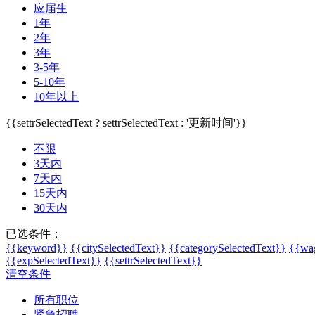
应届生
1年
2年
3年
3-5年
5-10年
10年以上
{{settrSelectedText ? settrSelectedText : '更新时间'}}
不限
3天内
7天内
15天内
30天内
已选条件：
{{keyword}}
{{citySelectedText}}
{{categorySelectedText}}
{{wag
{{expSelectedText}}
{{settrSelectedText}}
清空条件
所有职位
紧急招聘