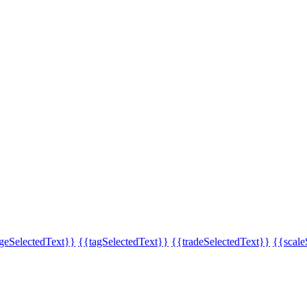
eSelectedText}}
{{tagSelectedText}}
{{tradeSelectedText}}
{{scale