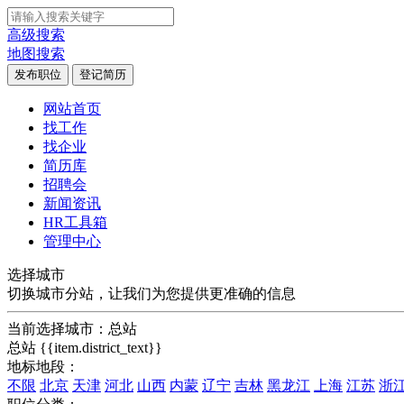
高级搜索
地图搜索
发布职位
登记简历
网站首页
找工作
找企业
简历库
招聘会
新闻资讯
HR工具箱
管理中心
选择城市
切换城市分站，让我们为您提供更准确的信息
当前选择城市：
总站
总站
{{item.district_text}}
地标地段：
不限
北京
天津
河北
山西
内蒙
辽宁
吉林
黑龙江
上海
江苏
浙