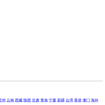
贵州
云南
西藏
陕西
甘肃
青海
宁夏
新疆
台湾
香港
澳门
海外