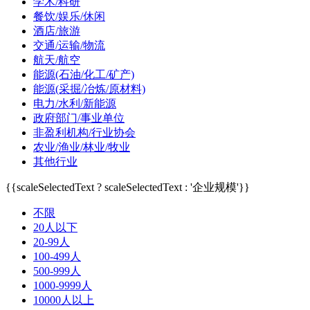
学术/科研
餐饮/娱乐/休闲
酒店/旅游
交通/运输/物流
航天/航空
能源(石油/化工/矿产)
能源(采掘/冶炼/原材料)
电力/水利/新能源
政府部门/事业单位
非盈利机构/行业协会
农业/渔业/林业/牧业
其他行业
{{scaleSelectedText ? scaleSelectedText : '企业规模'}}
不限
20人以下
20-99人
100-499人
500-999人
1000-9999人
10000人以上