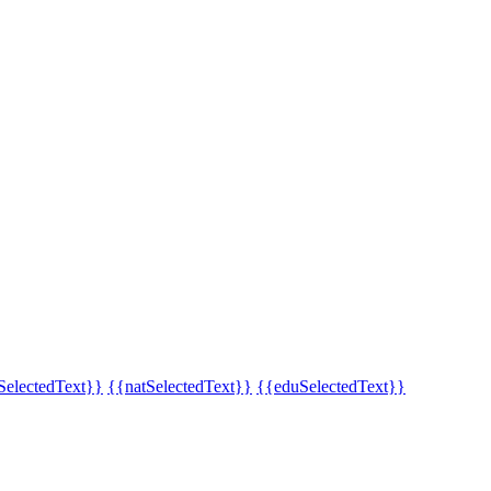
SelectedText}}
{{natSelectedText}}
{{eduSelectedText}}