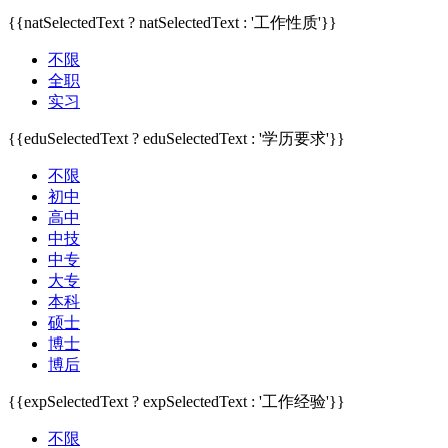
{{natSelectedText ? natSelectedText : '工作性质'}}
不限
全职
实习
{{eduSelectedText ? eduSelectedText : '学历要求'}}
不限
初中
高中
中技
中专
大专
本科
硕士
博士
博后
{{expSelectedText ? expSelectedText : '工作经验'}}
不限