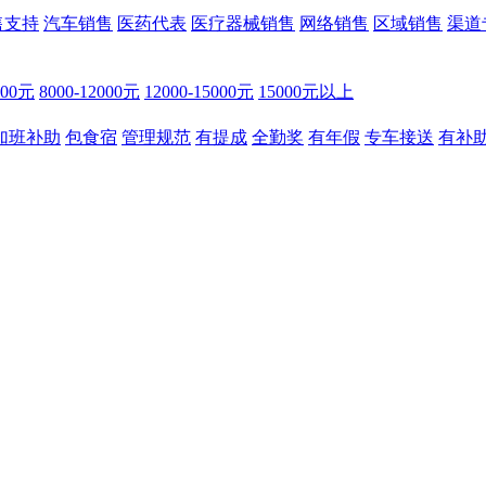
售支持
汽车销售
医药代表
医疗器械销售
网络销售
区域销售
渠道
000元
8000-12000元
12000-15000元
15000元以上
加班补助
包食宿
管理规范
有提成
全勤奖
有年假
专车接送
有补