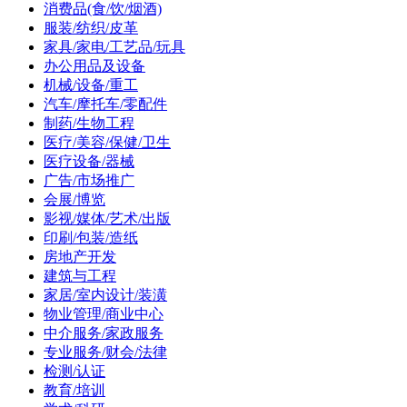
消费品(食/饮/烟酒)
服装/纺织/皮革
家具/家电/工艺品/玩具
办公用品及设备
机械/设备/重工
汽车/摩托车/零配件
制药/生物工程
医疗/美容/保健/卫生
医疗设备/器械
广告/市场推广
会展/博览
影视/媒体/艺术/出版
印刷/包装/造纸
房地产开发
建筑与工程
家居/室内设计/装潢
物业管理/商业中心
中介服务/家政服务
专业服务/财会/法律
检测/认证
教育/培训