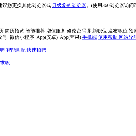
建议您更换其他浏览器或
升级您的浏览器
。(使用360浏览器访
历
简历预览
智能推荐
增值服务
修改密码
刷新职位
发布职位
预
众号
微信小程序
App(安卓)
App(苹果)
手机端
使用帮助
网站导
聘
智能匹配
快速招聘
求职