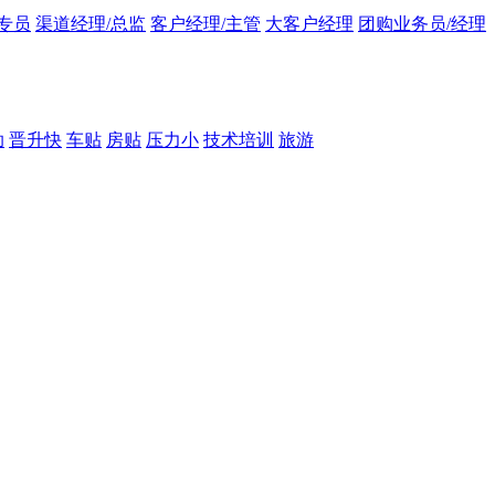
专员
渠道经理/总监
客户经理/主管
大客户经理
团购业务员/经理
助
晋升快
车贴
房贴
压力小
技术培训
旅游