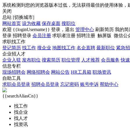
系统检测到您的浏览器版本过低，无法获得最佳的使用体验，
关闭
总站
[切换城市]
网站首页
设为收藏
保存桌面
搜职位
欢迎
{{loginUsername}}
登录，
退出
管理中心
刷新简历
我的简
登录
招聘登录
会员注册
求职者注册
招聘注册
触屏版
微信公
求职找工作
登记简历
找工作
搜企业
地图找工作
名企直聘
最新职位
紧急招
企业招人才
企业入驻
发布职位
搜索简历
职位管理
人才推荐
会员服务
快速
信息专栏
现场招聘会
网络招聘会
网站公告
HR工具箱
职场资讯
自助工具
求职会员登录
招聘会员登录
忘记密码
账号申诉
帮助中心
{{searchAliasCn}}
找工作
找企业
找人才
找资讯