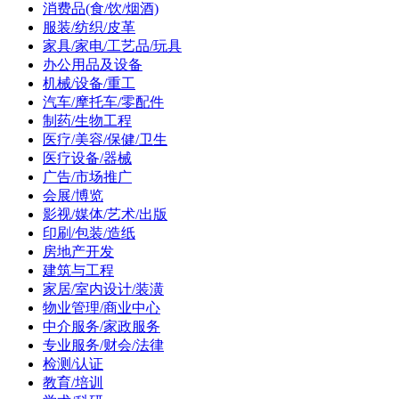
消费品(食/饮/烟酒)
服装/纺织/皮革
家具/家电/工艺品/玩具
办公用品及设备
机械/设备/重工
汽车/摩托车/零配件
制药/生物工程
医疗/美容/保健/卫生
医疗设备/器械
广告/市场推广
会展/博览
影视/媒体/艺术/出版
印刷/包装/造纸
房地产开发
建筑与工程
家居/室内设计/装潢
物业管理/商业中心
中介服务/家政服务
专业服务/财会/法律
检测/认证
教育/培训