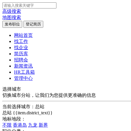
高级搜索
地图搜索
发布职位
登记简历
网站首页
找工作
找企业
简历库
招聘会
新闻资讯
HR工具箱
管理中心
选择城市
切换城市分站，让我们为您提供更准确的信息
当前选择城市：
总站
总站
{{item.district_text}}
地标地段：
不限
香港岛
九龙
新界