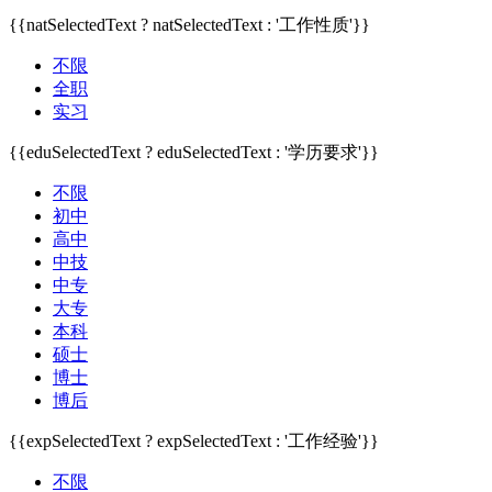
{{natSelectedText ? natSelectedText : '工作性质'}}
不限
全职
实习
{{eduSelectedText ? eduSelectedText : '学历要求'}}
不限
初中
高中
中技
中专
大专
本科
硕士
博士
博后
{{expSelectedText ? expSelectedText : '工作经验'}}
不限