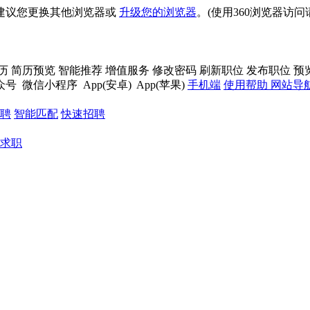
建议您更换其他浏览器或
升级您的浏览器
。(使用360浏览器访
历
简历预览
智能推荐
增值服务
修改密码
刷新职位
发布职位
预
众号
微信小程序
App(安卓)
App(苹果)
手机端
使用帮助
网站导
聘
智能匹配
快速招聘
求职