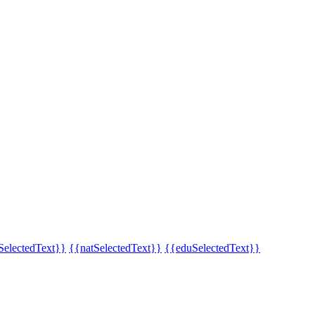
SelectedText}}
{{natSelectedText}}
{{eduSelectedText}}