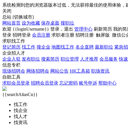
系统检测到您的浏览器版本过低，无法获得最佳的使用体验，
关闭
总站
[切换城市]
网站首页
设为收藏
保存桌面
搜职位
欢迎
{{loginUsername}}
登录，
退出
管理中心
刷新简历
我的简
登录
招聘登录
会员注册
求职者注册
招聘注册
触屏版
微信公
求职找工作
登记简历
找工作
搜企业
地图找工作
名企直聘
最新职位
紧急招
企业招人才
企业入驻
发布职位
搜索简历
职位管理
人才推荐
会员服务
快速
信息专栏
现场招聘会
网络招聘会
网站公告
HR工具箱
职场资讯
自助工具
求职会员登录
招聘会员登录
忘记密码
账号申诉
帮助中心
{{searchAliasCn}}
找工作
找企业
找人才
找资讯