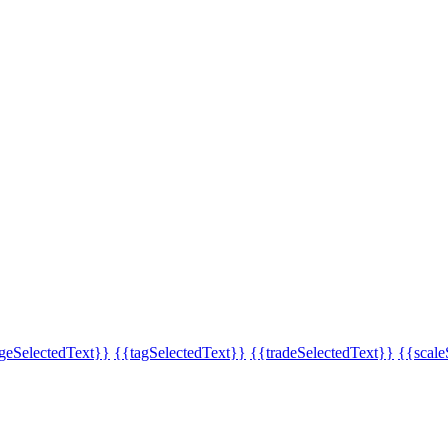
eSelectedText}}
{{tagSelectedText}}
{{tradeSelectedText}}
{{scale