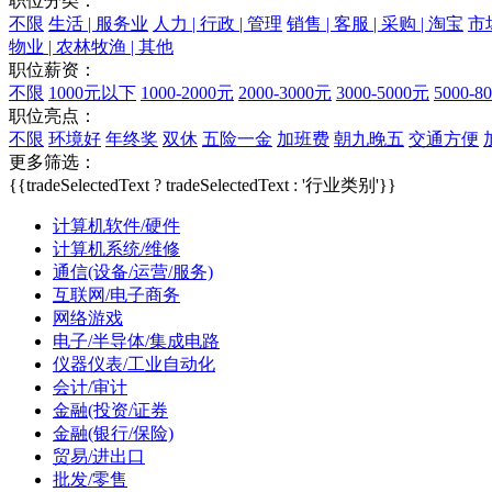
职位分类：
不限
生活 | 服务业
人力 | 行政 | 管理
销售 | 客服 | 采购 | 淘宝
市场
物业 | 农林牧渔 | 其他
职位薪资：
不限
1000元以下
1000-2000元
2000-3000元
3000-5000元
5000-8
职位亮点：
不限
环境好
年终奖
双休
五险一金
加班费
朝九晚五
交通方便
更多筛选：
{{tradeSelectedText ? tradeSelectedText : '行业类别'}}
计算机软件/硬件
计算机系统/维修
通信(设备/运营/服务)
互联网/电子商务
网络游戏
电子/半导体/集成电路
仪器仪表/工业自动化
会计/审计
金融(投资/证券
金融(银行/保险)
贸易/进出口
批发/零售