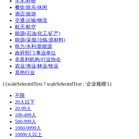
学术/科研
餐饮/娱乐/休闲
酒店/旅游
交通/运输/物流
航天/航空
能源(石油/化工/矿产)
能源(采掘/冶炼/原材料)
电力/水利/新能源
政府部门/事业单位
非盈利机构/行业协会
农业/渔业/林业/牧业
其他行业
{{scaleSelectedText ? scaleSelectedText : '企业规模'}}
不限
20人以下
20-99人
100-499人
500-999人
1000-9999人
10000人以上