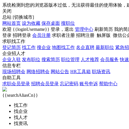
系统检测到您的浏览器版本过低，无法获得最佳的使用体验，
关闭
总站
[切换城市]
网站首页
设为收藏
保存桌面
搜职位
欢迎
{{loginUsername}}
登录，
退出
管理中心
刷新简历
我的简
登录
招聘登录
会员注册
求职者注册
招聘注册
触屏版
微信公
求职找工作
登记简历
找工作
搜企业
地图找工作
名企直聘
最新职位
紧急招
企业招人才
企业入驻
发布职位
搜索简历
职位管理
人才推荐
会员服务
快速
信息专栏
现场招聘会
网络招聘会
网站公告
HR工具箱
职场资讯
自助工具
求职会员登录
招聘会员登录
忘记密码
账号申诉
帮助中心
{{searchAliasCn}}
找工作
找企业
找人才
找资讯