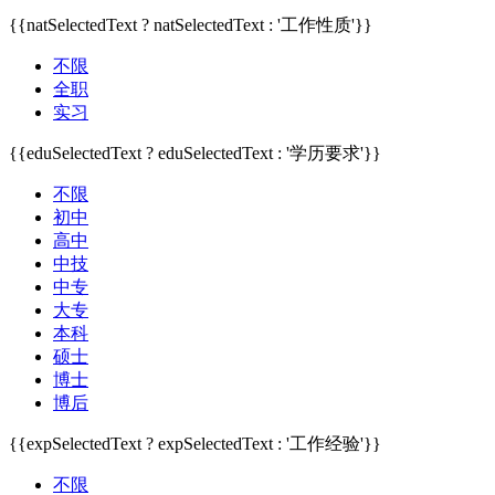
{{natSelectedText ? natSelectedText : '工作性质'}}
不限
全职
实习
{{eduSelectedText ? eduSelectedText : '学历要求'}}
不限
初中
高中
中技
中专
大专
本科
硕士
博士
博后
{{expSelectedText ? expSelectedText : '工作经验'}}
不限