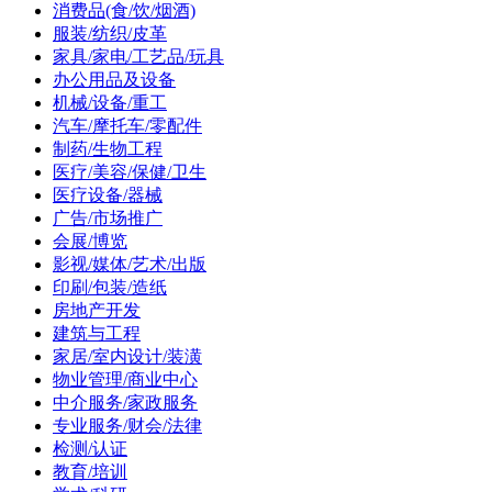
消费品(食/饮/烟酒)
服装/纺织/皮革
家具/家电/工艺品/玩具
办公用品及设备
机械/设备/重工
汽车/摩托车/零配件
制药/生物工程
医疗/美容/保健/卫生
医疗设备/器械
广告/市场推广
会展/博览
影视/媒体/艺术/出版
印刷/包装/造纸
房地产开发
建筑与工程
家居/室内设计/装潢
物业管理/商业中心
中介服务/家政服务
专业服务/财会/法律
检测/认证
教育/培训