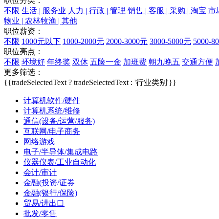
职位分类：
不限
生活 | 服务业
人力 | 行政 | 管理
销售 | 客服 | 采购 | 淘宝
市场
物业 | 农林牧渔 | 其他
职位薪资：
不限
1000元以下
1000-2000元
2000-3000元
3000-5000元
5000-8
职位亮点：
不限
环境好
年终奖
双休
五险一金
加班费
朝九晚五
交通方便
更多筛选：
{{tradeSelectedText ? tradeSelectedText : '行业类别'}}
计算机软件/硬件
计算机系统/维修
通信(设备/运营/服务)
互联网/电子商务
网络游戏
电子/半导体/集成电路
仪器仪表/工业自动化
会计/审计
金融(投资/证券
金融(银行/保险)
贸易/进出口
批发/零售