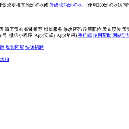
建议您更换其他浏览器或
升级您的浏览器
。(使用360浏览器访
历
简历预览
智能推荐
增值服务
修改密码
刷新职位
发布职位
预
众号
微信小程序
App(安卓)
App(苹果)
手机端
使用帮助
网站导
聘
智能匹配
快速招聘
求职