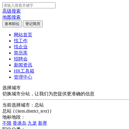
高级搜索
地图搜索
发布职位
登记简历
网站首页
找工作
找企业
简历库
招聘会
新闻资讯
HR工具箱
管理中心
选择城市
切换城市分站，让我们为您提供更准确的信息
当前选择城市：
总站
总站
{{item.district_text}}
地标地段：
不限
香港岛
九龙
新界