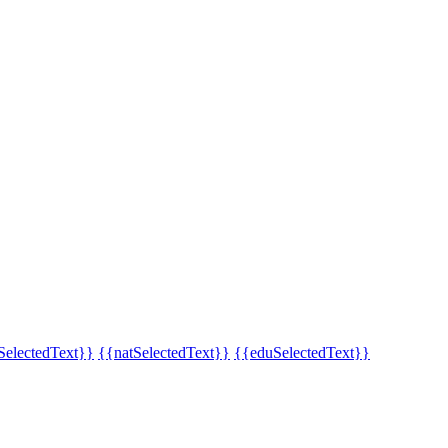
SelectedText}}
{{natSelectedText}}
{{eduSelectedText}}