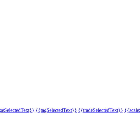
eSelectedText}}
{{tagSelectedText}}
{{tradeSelectedText}}
{{scale