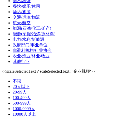
学术/科研
餐饮/娱乐/休闲
酒店/旅游
交通/运输/物流
航天/航空
能源(石油/化工/矿产)
能源(采掘/冶炼/原材料)
电力/水利/新能源
政府部门/事业单位
非盈利机构/行业协会
农业/渔业/林业/牧业
其他行业
{{scaleSelectedText ? scaleSelectedText : '企业规模'}}
不限
20人以下
20-99人
100-499人
500-999人
1000-9999人
10000人以上