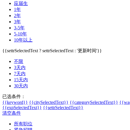
应届生
1年
2年
3年
3-5年
5-10年
10年以上
{{settrSelectedText ? settrSelectedText : '更新时间'}}
不限
3天内
7天内
15天内
30天内
已选条件：
{{keyword}}
{{citySelectedText}}
{{categorySelectedText}}
{{wag
{{expSelectedText}}
{{settrSelectedText}}
清空条件
所有职位
紧急招聘